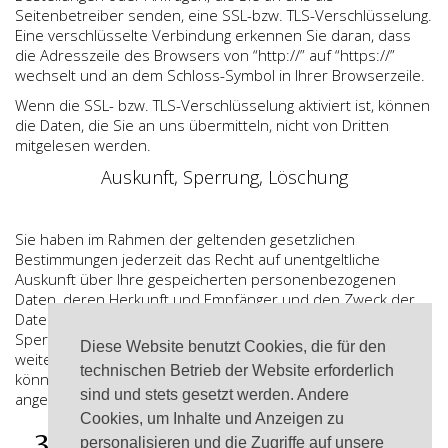
Seitenbetreiber senden, eine SSL-bzw. TLS-Verschlüsselung.
Eine verschlüsselte Verbindung erkennen Sie daran, dass
die Adresszeile des Browsers von “http://” auf “https://”
wechselt und an dem Schloss-Symbol in Ihrer Browserzeile.
Wenn die SSL- bzw. TLS-Verschlüsselung aktiviert ist, können
die Daten, die Sie an uns übermitteln, nicht von Dritten
mitgelesen werden.
Auskunft, Sperrung, Löschung
Sie haben im Rahmen der geltenden gesetzlichen
Bestimmungen jederzeit das Recht auf unentgeltliche
Auskunft über Ihre gespeicherten personenbezogenen
Daten, deren Herkunft und Empfänger und den Zweck der
Datenverarbeitung und ggf. ein Recht auf Berichtigung,
Sperrung oder Löschung dieser Daten. Hierzu sowie zu
Diese Website benutzt Cookies, die für den
weiteren Fragen zum Thema personenbezogene Daten
technischen Betrieb der Website erforderlich
können Sie sich jederzeit unter der im Impressum
sind und stets gesetzt werden. Andere
angegebenen Adresse an uns wenden.
Cookies, um Inhalte und Anzeigen zu
3. Datenerfassung auf unserer
personalisieren und die Zugriffe auf unsere